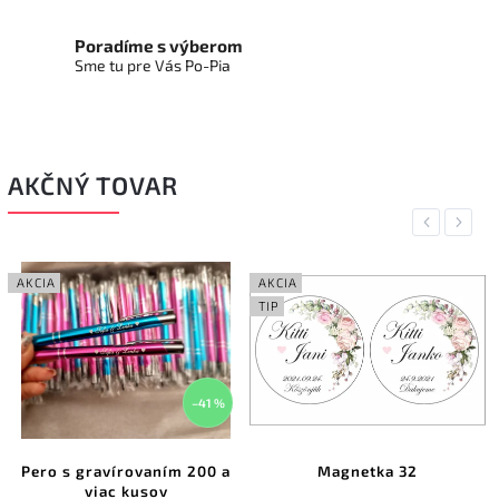
Poradíme s výberom
Sme tu pre Vás Po-Pia
AKČNÝ TOVAR
Previous
Next
AKCIA
AKCIA
TIP
–41 %
Pero s gravírovaním 200 a
Magnetka 32
viac kusov