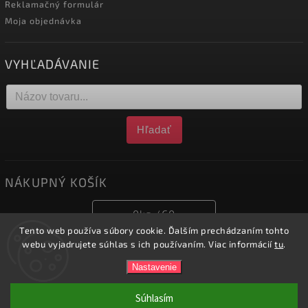
Reklamačný formulár
Moja objednávka
VYHĽADÁVANIE
Hľadať
NÁKUPNÝ KOŠÍK
0
ks /
€0
Tento web používa súbory cookie. Ďalším prechádzaním tohto
webu vyjadrujete súhlas s ich používaním. Viac informácií
tu
.
Copyright 2026
obchod.nofox.sk
. Všetky práva vyhradené.
Nastavenie
Vytvořil
Shoptet
| Design
Shoptak.cz.
Súhlasím