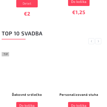
Do košíka
Detail
€1,25
€2
TOP 10 SVADBA
Previous
Next
TIP
Ďakovné srdiečko
Personalizovaná stuha
Do košíka
Do košíka