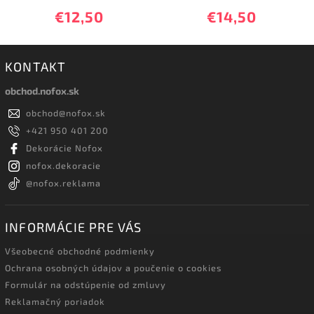
€12,50
€14,50
KONTAKT
obchod.nofox.sk
obchod
@
nofox.sk
+421 950 401 200
Dekorácie Nofox
nofox.dekoracie
@nofox.reklama
INFORMÁCIE PRE VÁS
Všeobecné obchodné podmienky
Ochrana osobných údajov a poučenie o cookies
Formulár na odstúpenie od zmluvy
Reklamačný poriadok