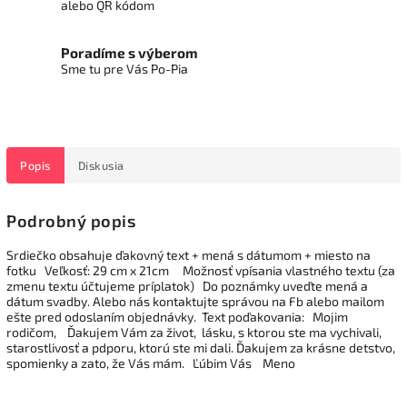
alebo QR kódom
Poradíme s výberom
Sme tu pre Vás Po-Pia
Popis
Diskusia
Podrobný popis
Srdiečko obsahuje ďakovný text + mená s dátumom + miesto na
fotku Veľkosť: 29 cm x 21cm Možnosť vpísania vlastného textu (za
zmenu textu účtujeme príplatok) Do poznámky uveďte mená a
dátum svadby. Alebo nás kontaktujte správou na Fb alebo mailom
ešte pred odoslaním objednávky. Text poďakovania: Mojim
rodičom, Ďakujem Vám za život, lásku, s ktorou ste ma vychivali,
starostlivosť a pdporu, ktorú ste mi dali. Ďakujem za krásne detstvo,
spomienky a zato, že Vás mám. Ľúbim Vás Meno