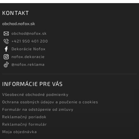
KONTAKT
obchod.nofox.sk
obchod
@
nofox.sk
+421 950 401 200
Dekorácie Nofox
nofox.dekoracie
@nofox.reklama
INFORMÁCIE PRE VÁS
Všeobecné obchodné podmienky
Ochrana osobných údajov a poučenie o cookies
Formulár na odstúpenie od zmluvy
Reklamačný poriadok
Reklamačný formulár
Moja objednávka