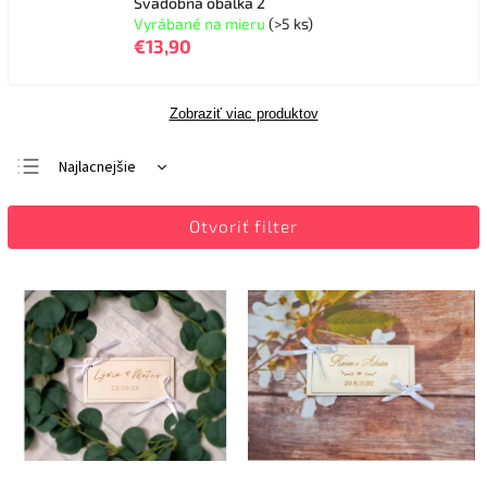
Svadobná obálka 2
Vyrábané na mieru
(>5 ks)
€13,90
Zobraziť viac produktov
Najlacnejšie
Najdrahšie
Otvoriť filter
Najpredávanejšie
Abecedne