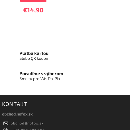
€14,90
Platba kartou
alebo QR kódom
Poradíme s výberom
Sme tu pre Vás Po-Pia
KONTAKT
obchod.nofox.sk
obchod
@
nofox.sk