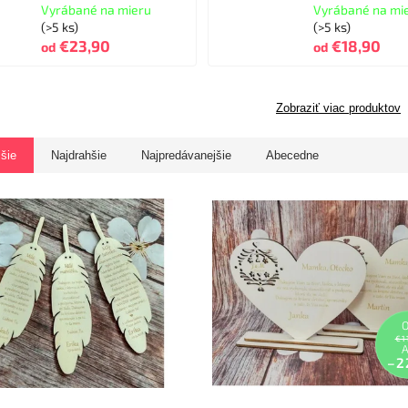
Vyrábané na mieru
Vyrábané na mi
(>5 ks)
(>5 ks)
€23,90
€18,90
od
od
Zobraziť viac produktov
jšie
Najdrahšie
Najpredávanejšie
Abecedne
€1
–2