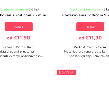
Vyrábané na mieru
(>5 ks)
Vyrábané na mieru
(>5 k
kovanie rodičom 2 - mini
Poďakovanie rodičom 9 -
Detail
Detail
€11,90
€11,90
od
od
Veľkosť: 15cm x 14cm
Veľkosť: 15cm x 14cm
eriál: drevená preglejka
Materiál: drevená pregl
pôsob výroby: Gravírovanie
Spôsob výroby: Gravírovan
(vypaľovanie) ...
(vypaľovanie) ...
NOVINKA