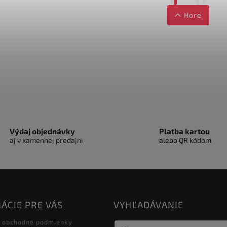
Hore
Výdaj objednávky
Platba kartou
aj v kamennej predajni
alebo QR kódom
ÁCIE PRE VÁS
VYHĽADÁVANIE
 obchodné podmienky