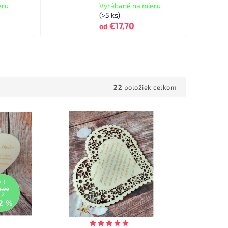
eru
Vyrábané na mieru
(>5 ks)
€17,70
od
22
položiek celkom
OD
1,90
AŽ
2 %