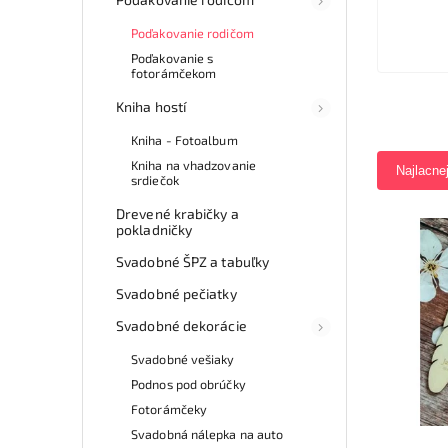
Poďakovanie rodičom
Poďakovanie s
fotorámčekom
Kniha hostí
Kniha - Fotoalbum
Kniha na vhadzovanie
Najlacne
srdiečok
Drevené krabičky a
pokladničky
Svadobné ŠPZ a tabuľky
Svadobné pečiatky
Svadobné dekorácie
Svadobné vešiaky
Podnos pod obrúčky
Fotorámčeky
Svadobná nálepka na auto