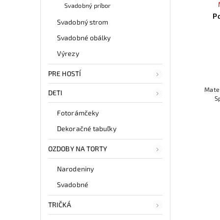
Svadobný príbor
P
Svadobný strom
Svadobné obálky
Výrezy
PRE HOSTÍ
Mat
DETI
S
Fotorámčeky
Dekoračné tabuľky
OZDOBY NA TORTY
Narodeniny
Svadobné
TRIČKÁ