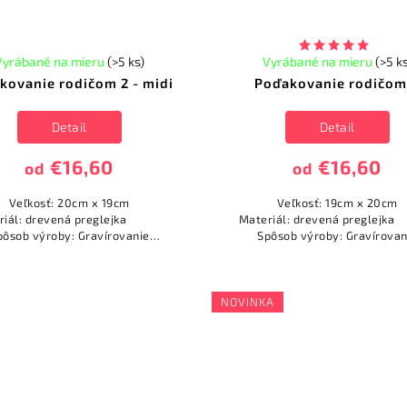
Vyrábané na mieru
(>5 ks)
Vyrábané na mieru
(>5 k
kovanie rodičom 2 - midi
Poďakovanie rodičom
Detail
Detail
€16,60
€16,60
od
od
Veľkosť: 20cm x 19cm
Veľkosť: 19cm x 20cm
eriál: drevená preglejka
Materiál: drevená pregl
pôsob výroby: Gravírovanie
Spôsob výroby: Gravírovan
(vypaľovanie) ...
(vypaľovanie) ...
NOVINKA