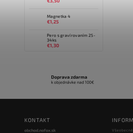
€3,50
Magnetka 4
€1,25
Pero s gravírovaním 25-
34ks
€1,30
Doprava zdarma
k objednávke nad 100€
KONTAKT
INFORM
obchod.nofox.sk
Všeobecné