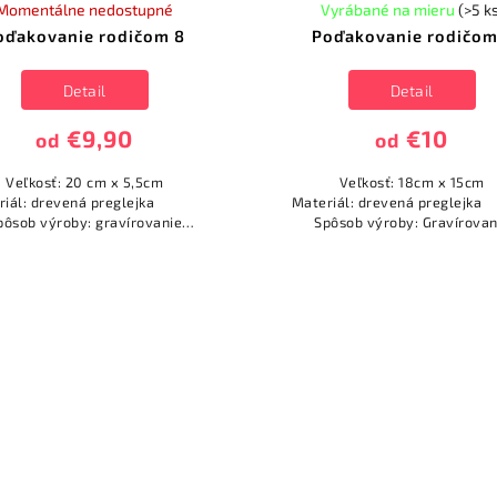
Momentálne nedostupné
Vyrábané na mieru
(>5 k
oďakovanie rodičom 8
Poďakovanie rodičom
Detail
Detail
€9,90
€10
od
od
Veľkosť: 20 cm x 5,5cm
Veľkosť: 18cm x 15cm
eriál: drevená preglejka
Materiál: drevená pregl
pôsob výroby: gravírovanie
Spôsob výroby: Gravírovan
(vypaľovanie)
(vypaľovanie)