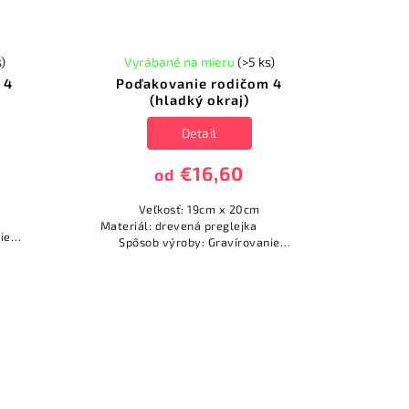
s)
Vyrábané na mieru
(>5 ks)
 4
Poďakovanie rodičom 4
(hladký okraj)
Detail
€16,60
od
Veľkosť: 19cm x 20cm
ejka
Materiál: drevená preglejka
ie
Spôsob výroby: Gravírovanie
(vypaľovanie)