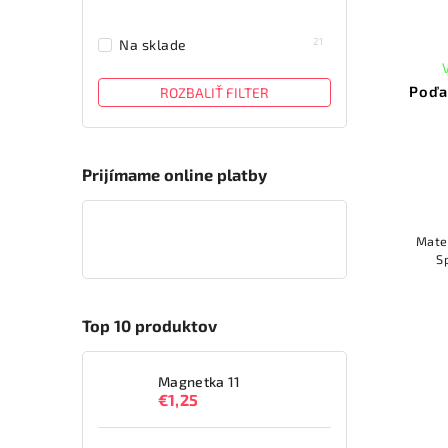
21
Na sklade
Poďa
ROZBALIŤ FILTER
Prijímame online platby
Mat
S
Top 10 produktov
Magnetka 11
€1,25