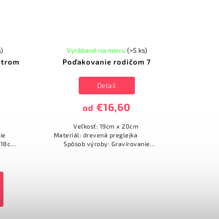
s)
Vyrábané na mieru
(>5 ks)
strom
Poďakovanie rodičom 7
Detail
€16,60
od
ejka
Veľkosť: 19cm x 20cm
ie
Materiál: drevená preglejka
x 18cm
Spôsob výroby: Gravírovanie
Otec
(vypaľovanie)