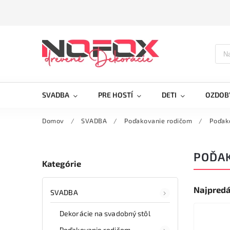
SVADBA
PRE HOSTÍ
DETI
OZDOB
Domov
/
SVADBA
/
Poďakovanie rodičom
/
Poďak
POĎA
Kategórie
Najpredá
SVADBA
Dekorácie na svadobný stôl
Poďakovanie rodičom