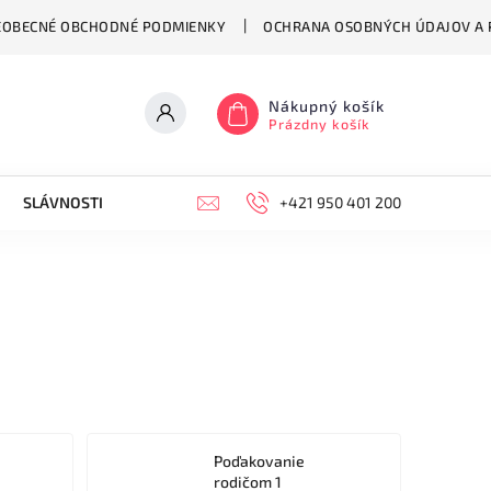
EOBECNÉ OBCHODNÉ PODMIENKY
OCHRANA OSOBNÝCH ÚDAJOV A P
Nákupný košík
Prázdny košík
SLÁVNOSTI
HODINY
KONTAKT
+421 950 401 200
VŠEOBECNÉ OB
Poďakovanie
rodičom 1