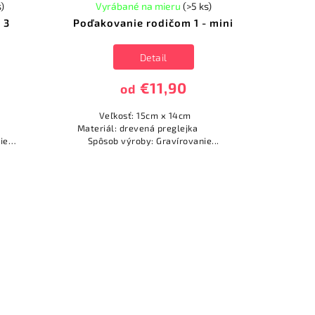
s)
Vyrábané na mieru
(>5 ks)
 3
Poďakovanie rodičom 1 - mini
Detail
€11,90
od
Veľkosť: 15cm x 14cm
ejka
Materiál: drevená preglejka
ie
Spôsob výroby: Gravírovanie...