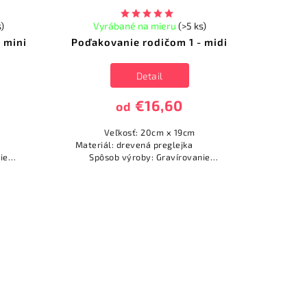
s)
Vyrábané na mieru
(>5 ks)
 mini
Poďakovanie rodičom 1 - midi
Detail
€16,60
od
Veľkosť: 20cm x 19cm
ejka
Materiál: drevená preglejka
ie
Spôsob výroby: Gravírovanie
(vypaľovanie)