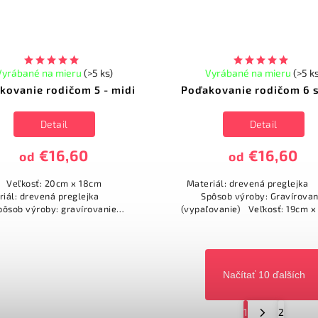
Vyrábané na mieru
(>5 ks)
Vyrábané na mieru
(>5 k
kovanie rodičom 5 - midi
Poďakovanie rodičom 6 
Detail
Detail
€16,60
€16,60
od
od
Veľkosť: 20cm x 18cm
Materiál: drevená pregl
eriál: drevená preglejka
Spôsob výroby: Gravírovan
pôsob výroby: gravírovanie
(vypaľovanie) Veľkosť: 19cm 
(vypaľovanie)
Text poďakovania: Mamka, 
Ďakujem Vám za život,...
Načítať 10 ďalších
1
2