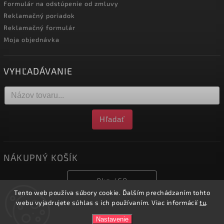
Formulár na odstúpenie od zmluvy
Reklamačný poriadok
Reklamačný formulár
Moja objednávka
VYHĽADÁVANIE
Hľadať
NÁKUPNÝ KOŠÍK
0
ks /
€0
Tento web používa súbory cookie. Ďalším prechádzaním tohto
webu vyjadrujete súhlas s ich používaním. Viac informácií
tu
.
Copyright 2026
obchod.nofox.sk
. Všetky práva vyhradené.
Nastavenie