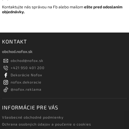
Kontaktujte nás správou na Fb alebo mailom
ešte pred odoslaním
objednávky.
KONTAKT
obchod.nofox.sk
obchod
@
nofox.sk
+421 950 401 200
Dekorácie Nofox
nofox.dekoracie
@nofox.reklama
INFORMÁCIE PRE VÁS
Všeobecné obchodné podmienky
Ochrana osobných údajov a poučenie o cookies