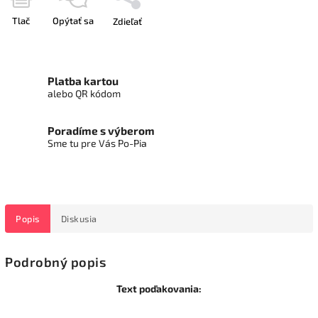
Tlač
Opýtať sa
Zdieľať
Platba kartou
alebo QR kódom
Poradíme s výberom
Sme tu pre Vás Po-Pia
Popis
Diskusia
Podrobný popis
Text poďakovania: