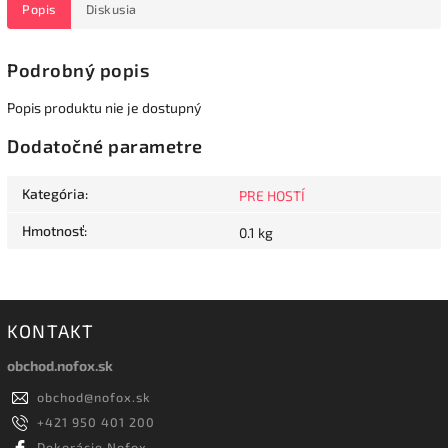
Popis
Diskusia
Podrobný popis
Popis produktu nie je dostupný
Dodatočné parametre
Kategória
:
PRE HOSTÍ
Hmotnosť
:
0.1 kg
KONTAKT
obchod.nofox.sk
obchod
@
nofox.sk
+421 950 401 200
Dekorácie Nofox