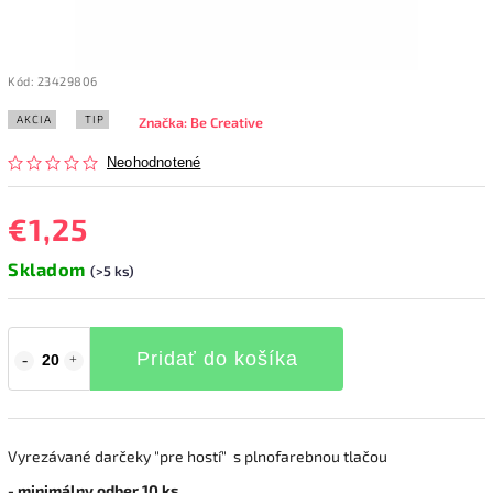
Kód:
23429806
AKCIA
TIP
Značka:
Be Creative
Neohodnotené
€1,25
Skladom
(>5 ks)
Pridať do košíka
Vyrezávané darčeky "pre hostí" s plnofarebnou tlačou
- minimálny odber 10 ks