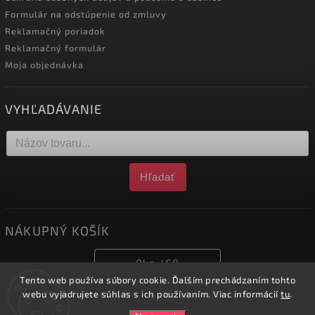
Formulár na odstúpenie od zmluvy
Reklamačný poriadok
Reklamačný formulár
Moja objednávka
VYHĽADÁVANIE
Hľadať
NÁKUPNÝ KOŠÍK
0
ks /
€0
Tento web používa súbory cookie. Ďalším prechádzaním tohto
webu vyjadrujete súhlas s ich používaním. Viac informácií
tu
.
Copyright 2026
obchod.nofox.sk
. Všetky práva vyhradené.