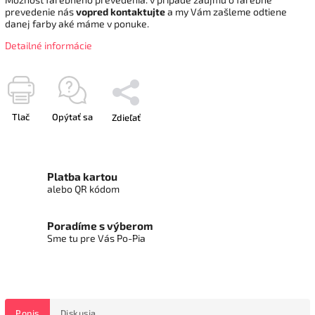
prevedenie nás
vopred kontaktujte
a my Vám zašleme odtiene
danej farby aké máme v ponuke.
Detailné informácie
Tlač
Opýtať sa
Zdieľať
Platba kartou
alebo QR kódom
Poradíme s výberom
Sme tu pre Vás Po-Pia
Popis
Diskusia