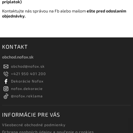
príplatok)
Kontaktujte nás správou na Fb alebo mailom
ešte pred odoslaním
objednávky.
KONTAKT
obchod.nofox.sk
obchod
@
nofox.sk
+421 950 401 200
Dekorácie Nofox
nofox.dekoracie
@nofox.reklama
INFORMÁCIE PRE VÁS
Všeobecné obchodné podmienky
Ochrana osobných údajov a poučenie o cookies