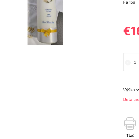
Farba
€1
Výška s
Detailn
Tlač