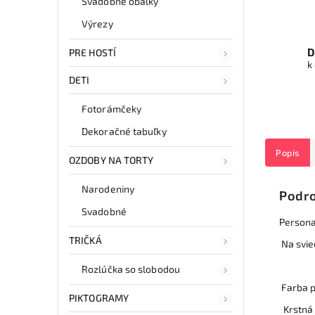
Svadobné obálky
Výrezy
D
PRE HOSTÍ
k
DETI
Fotorámčeky
Dekoračné tabuľky
Popis
OZDOBY NA TORTY
Narodeniny
Podro
Svadobné
Persona
TRIČKÁ
Na svie
Rozlúčka so slobodou
Farba p
PIKTOGRAMY
Krstná 