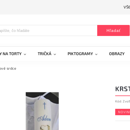
VŠ
Hľadať
Y NA TORTY
TRIČKÁ
PIKTOGRAMY
OBRAZY
ové srdce
KRS
Kód:
Zvoľ
NOVIN