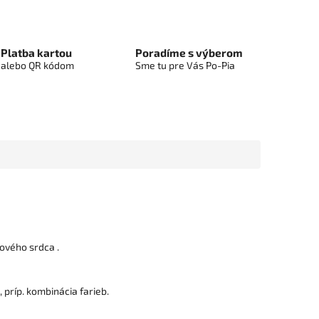
Platba kartou
Poradíme s výberom
alebo QR kódom
Sme tu pre Vás Po-Pia
ového srdca .
príp. kombinácia farieb.