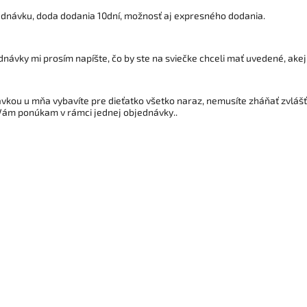
dnávku, doda dodania 10dní, možnosť aj expresného dodania.
návky mi prosím napíšte, čo by ste na sviečke chceli mať uvedené, akej f
vkou u mňa vybavíte pre dieťatko všetko naraz, nemusíte zháňať zvlášť k
Vám ponúkam v rámci jednej objednávky..