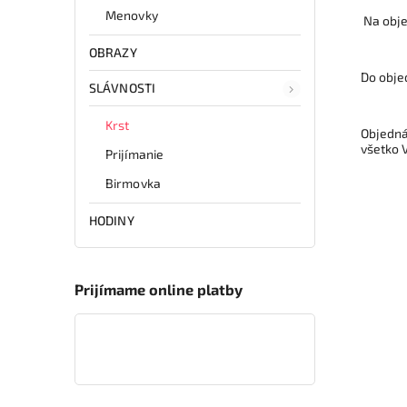
Menovky
Na obje
OBRAZY
Do objed
SLÁVNOSTI
Krst
Objedná
všetko 
Prijímanie
Birmovka
HODINY
Prijímame online platby