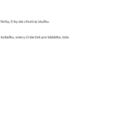
arby, či by ste chceli aj stužku.
ošieľku, sviecu či darček pre bábätko, toto