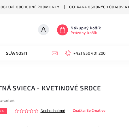
EOBECNÉ OBCHODNÉ PODMIENKY
OCHRANA OSOBNÝCH ÚDAJOV A P
Nákupný košík
Prázdny košík
SLÁVNOSTI
HODINY
KONTAKT
+421 950 401 200
VŠEOBECNÉ OB
TNÁ SVIECA - KVETINOVÉ SRDCE
te variant
Značka:
Be Creative
Neohodnotené
KA