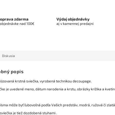
oprava zdarma
Výdaj objednávky
 objednávke nad 100€
aj v kamennej predajni
Diskusia
bný popis
lizovaná krstná sviečka, vyrobená technikou decoupage.
čke je uvedené meno, dátum narodenia a krstu, obrázky krížika a kvetin
ísma môže byť ľubovoľná podľa Vašich predstáv, modrá, ružová či zlatá, 
sviečka je tiež dozdobená stuhami .