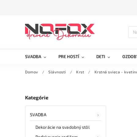
SVADBA
PRE HOSTÍ
DETI
OZDOB
Domov
/
Slávnosti
/
Krst
/
Krstná svieca - kvetin
Kategórie
SVADBA
Dekorácie na svadobný stôl
Poďakovanie rodičom