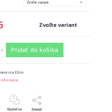
6
Zvoľte variant
Pridať do košíka
viece cca 22cm.
é informácie
Opýtať sa
Zdieľať