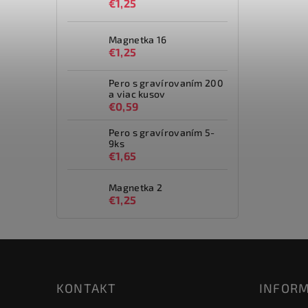
€1,25
Magnetka 16
€1,25
Pero s gravírovaním 200
a viac kusov
€0,59
Pero s gravírovaním 5-
9ks
€1,65
Magnetka 2
€1,25
KONTAKT
INFORM