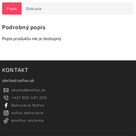
Popis
Diskusia
Podrobný popis
Popis produktu nie je dostupný
KONTAKT
obchod.nofox.sk
obchod
@
nofox.sk
+421 950 401 200
Dekorácie Nofox
nofox.dekoracie
@nofox.reklama