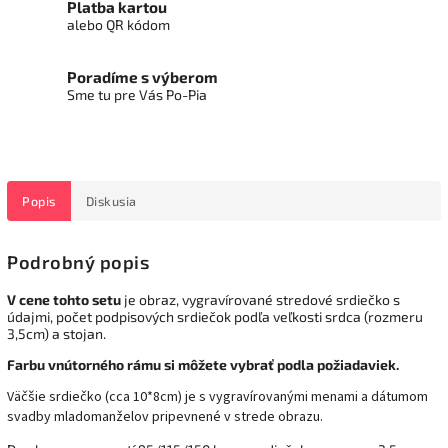
Platba kartou
alebo QR kódom
Poradíme s výberom
Sme tu pre Vás Po-Pia
Popis
Diskusia
Podrobný popis
V cene tohto setu
je obraz, vygravírované stredové srdiečko s
údajmi, počet podpisových srdiečok podľa veľkosti srdca (rozmeru
3,5cm) a stojan.
Farbu vnútorného rámu si môžete vybrať podla požiadaviek.
Väčšie srdiečko (cca 10*8cm) je s vygravírovanými menami a dátumom
svadby mladomanželov pripevnené v strede obrazu.