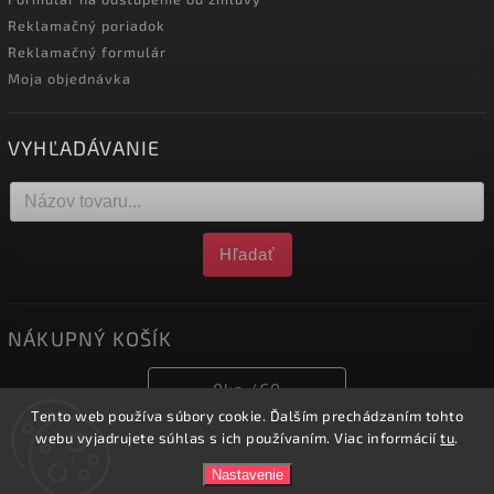
Reklamačný poriadok
Reklamačný formulár
Moja objednávka
VYHĽADÁVANIE
Hľadať
NÁKUPNÝ KOŠÍK
0
ks /
€0
Tento web používa súbory cookie. Ďalším prechádzaním tohto
webu vyjadrujete súhlas s ich používaním. Viac informácií
tu
.
Copyright 2026
obchod.nofox.sk
. Všetky práva vyhradené.
Nastavenie
Vytvořil
Shoptet
| Design
Shoptak.cz.