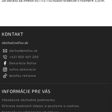
Do obrazu sa zmestí 95/115/150 kusov srdiečok v rozmere 3,5cm.
KONTAKT
obchod.nofox.sk
obchod
@
nofox.sk
+421 950 401 200
Dekorácie Nofox
nofox.dekoracie
@nofox.reklama
INFORMÁCIE PRE VÁS
Všeobecné obchodné podmienky
Ochrana osobných údajov a poučenie o cookies
Formulár na odstúpenie od zmluvy