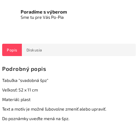
Poradíme s výberom
Sme tu pre Vás Po-Pia
Popis
Diskusia
Podrobný popis
Tabuľka "svadobná špz"
Veľkosť: 52 x 11 cm
Materiál: plast
Text a motív je možné ľubovolne zmeniť alebo upraviť.
Do poznámky uveďte mená na špz.