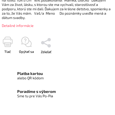
na fotku: 10x15 cm Text poďakovania: Mamka, Otecko Ďakujem
Vám za život, lásku, s ktorou ste ma vychvali, starostlivosť a
podporu, ktorú ste mi dali. Ďakujem za krásne detstvo, spomienky a
za to, že Vás mám. Vaš/a Meno Do poznámky uveďte mená a
dátum svadby.
Detailné informácie
Tlač
Opýtať sa
Zdieľať
Platba kartou
alebo QR kódom
Poradíme s výberom
Sme tu pre Vás Po-Pia