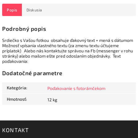
Popis
Diskusia
Podrobný popis
Srdiečko s Vašou fotkou obsahuje ďakovný text + mená s dátumom
Možnosť vpísania vlastného textu (za zmenu textu účtujeme
príplatok) Alebo nás kontaktujte správou na Fb (messenger v rohu
stránky) alebo mailom ešte pred odoslaním objednávky. Text
poďakovania:
Dodatočné parametre
Kategória
:
Poďakovanie s fotorámčekom
Hmotnosť
:
12 kg
KONTAKT