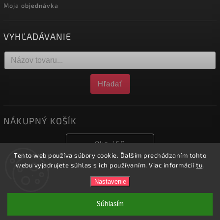
Moja objednávka
VYHĽADÁVANIE
Hľadať
NÁKUPNÝ KOŠÍK
0
ks /
€0
Tento web používa súbory cookie. Ďalším prechádzaním tohto
webu vyjadrujete súhlas s ich používaním. Viac informácií
tu
.
Copyright 2026
obchod.nofox.sk
. Všetky práva vyhradené.
Nastavenie
Vytvořil
Shoptet
| Design
Shoptak.cz.
Súhlasím