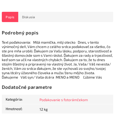
Popis
Diskusia
Podrobný popis
Text poďakovania: Milá mamička, milý otecko Dnes, v tento
výnimočný deň, Vám chcem z celého srdca poďakovať za všetko, čo
ste pre mňa urobili. Ďakujem za Vašu lásku, podporu, starostlivosť a
šťastný domov,kde som s Vami rástol. Ďakujem za rady a trpezlivosť,
keď som sa učil na vlastných chybách. Ďakujem za to, že tu dnes
stojím šťastný a pripravený na vlastný život. Ja, Vaša/ Váš nevesta/
ženích, Vám zo srdca ďakujem, že ste vychovali zo svojho/svojej
syna/dcéry úžasného človeka a muža/ženu môjho života.
Ďakujeme Váš syn/ Vaša dcéra MENO a MENO Ľúbime Vás
Dodatočné parametre
Kategória
:
Poďakovanie s fotorámčekom
Hmotnosť
:
12 kg