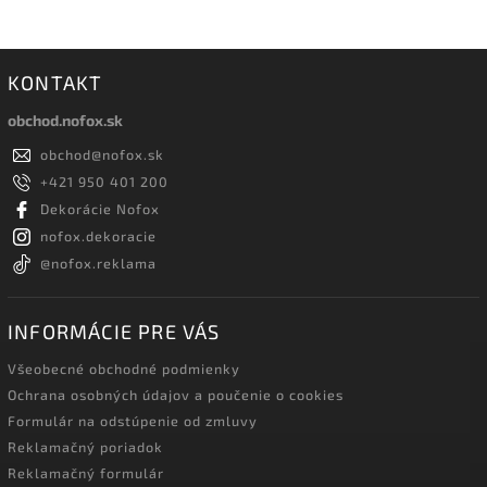
KONTAKT
obchod.nofox.sk
obchod
@
nofox.sk
+421 950 401 200
Dekorácie Nofox
nofox.dekoracie
@nofox.reklama
INFORMÁCIE PRE VÁS
Všeobecné obchodné podmienky
Ochrana osobných údajov a poučenie o cookies
Formulár na odstúpenie od zmluvy
Reklamačný poriadok
Reklamačný formulár