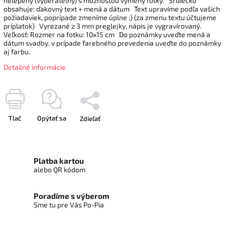
nelepený (vyberateľný) s možnosťou výmeny fotky. Srdiečko
obsahuje: ďakovný text + mená a dátum Text upravíme podľa vašich
požiadaviek, poprípade zmeníme úplne ;) (za zmenu textu účtujeme
príplatok) Vyrezané z 3 mm preglejky, nápis je vygravírovaný.
Veľkosť: Rozmer na fotku: 10x15 cm Do poznámky uveďte mená a
dátum svadby. v prípade farebného prevedenia uveďte do poznámky
aj farbu.
Detailné informácie
Tlač
Opýtať sa
Zdieľať
Platba kartou
alebo QR kódom
Poradíme s výberom
Sme tu pre Vás Po-Pia