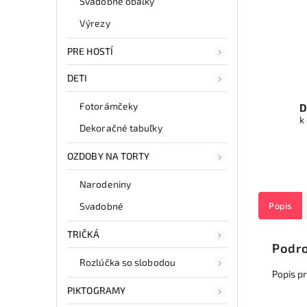
Svadobné obálky
Výrezy
PRE HOSTÍ
DETI
Fotorámčeky
D
k
Dekoračné tabuľky
OZDOBY NA TORTY
Narodeniny
Svadobné
Popis
TRIČKÁ
Podro
Rozlúčka so slobodou
Popis p
PIKTOGRAMY