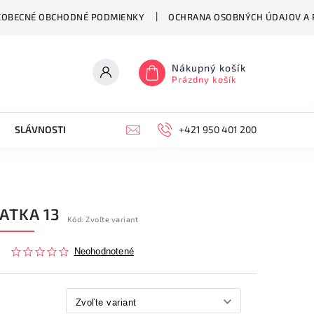
EOBECNÉ OBCHODNÉ PODMIENKY
OCHRANA OSOBNÝCH ÚDAJOV A P
Nákupný košík
Prázdny košík
SLÁVNOSTI
HODINY
KONTAKT
+421 950 401 200
VŠEOBECNÉ OB
ATKA 13
Kód:
Zvoľte variant
Neohodnotené