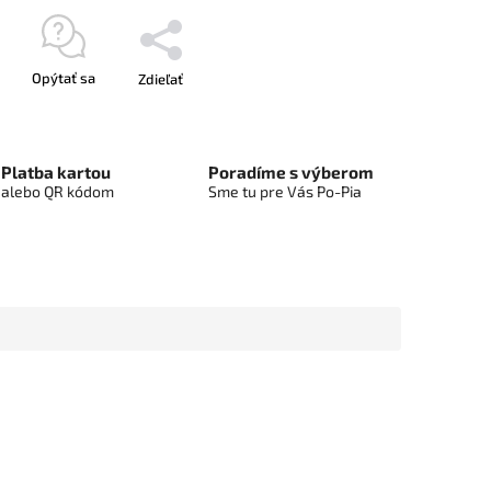
Opýtať sa
Zdieľať
Platba kartou
Poradíme s výberom
alebo QR kódom
Sme tu pre Vás Po-Pia