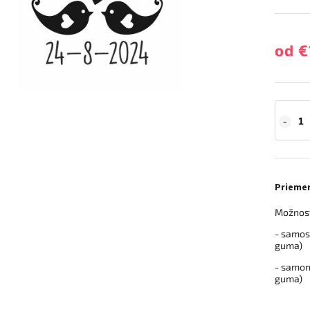
od
€
Prieme
Možnosť
- samos
guma)
- samon
guma)