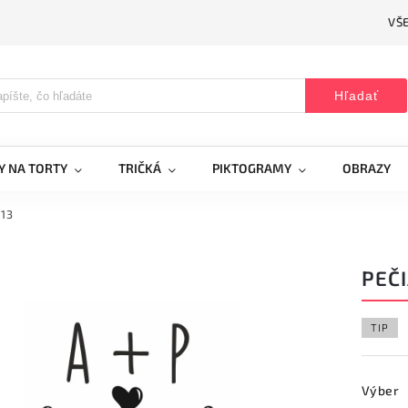
VŠ
Hľadať
Y NA TORTY
TRIČKÁ
PIKTOGRAMY
OBRAZY
 13
PEČI
TIP
Výber