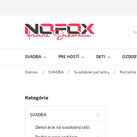
SVADBA
PRE HOSTÍ
DETI
OZDOB
Domov
/
SVADBA
/
Svadobné pečiatky
/
Pečiatka
Kategórie
SVADBA
Dekorácie na svadobný stôl
Poďakovanie rodičom