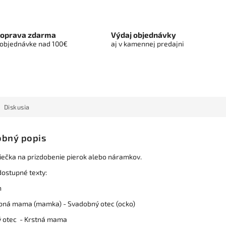
oprava zdarma
Výdaj objednávky
 objednávke nad 100€
aj v kamennej predajni
Diskusia
bný popis
diečka na prizdobenie pierok alebo náramkov.
ostupné texty:
h
bná mama (mamka) - Svadobný otec (ocko)
ý otec - Krstná mama