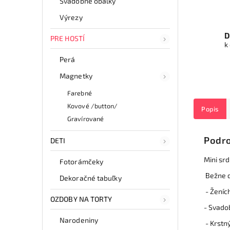
Svadobné obálky
Výrezy
D
PRE HOSTÍ
k
Perá
Magnetky
Farebné
Kovové /button/
Popis
Gravírované
Podro
DETI
Mini sr
Fotorámčeky
Bežne d
Dekoračné tabuľky
- Ženíc
OZDOBY NA TORTY
- Svado
Narodeniny
- Krstn