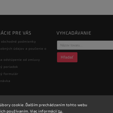
ÁCIE PRE VÁS
VYHĽADÁVANIE
 obchodné podmienky
obných údajov a poučenie o
Hľadať
na odstúpenie od zmluvy
ý poriadok
ý formulár
dnávka
úbory cookie. Ďalším prechádzaním tohto webu
Copyright 2026
obchod.nofox.sk
. Všetky práva vyhradené.
 ich používaním. Viac informácií
tu
.
Vytvořil
Shoptet
| Design
Shoptak.cz.