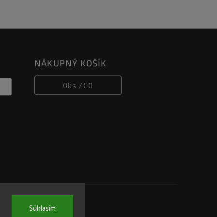
NÁKUPNÝ KOŠÍK
0
ks /
€0
Súhlasím