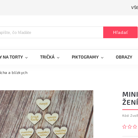
VŠ
Hľadať
Y NA TORTY
TRIČKÁ
PIKTOGRAMY
OBRAZY
ícha a blízkych
MINI
ŽENÍ
Kód:
Zvoľ