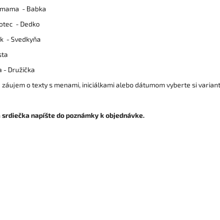
 mama - Babka
 otec - Dedko
k - Svedkyňa
osta
a - Družička
 záujem o texty s menami, iniciálkami alebo dátumom vyberte si varian
 srdiečka napíšte do poznámky k objednávke.