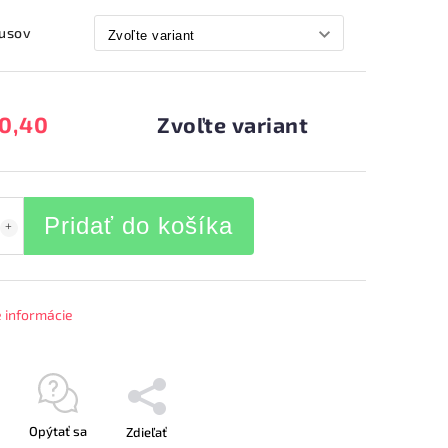
kusov
0,40
Zvoľte variant
Pridať do košíka
é informácie
Opýtať sa
Zdieľať