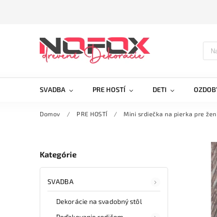
SVADBA
PRE HOSTÍ
DETI
OZDOB
Domov
/
PRE HOSTÍ
/
Mini srdiečka na pierka pre žen
Kategórie
SVADBA
Dekorácie na svadobný stôl
Poďakovanie rodičom