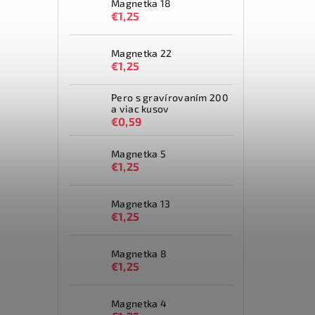
Magnetka 18
€1,25
Magnetka 22
€1,25
Pero s gravírovaním 200
a viac kusov
€0,59
Magnetka 5
€1,25
Magnetka 13
€1,25
Magnetka 8
€1,25
Magnetka 4