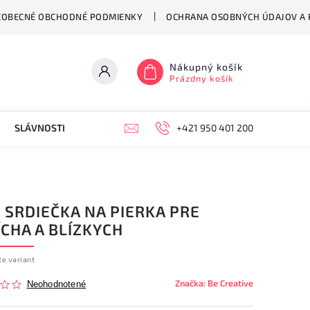
EOBECNÉ OBCHODNÉ PODMIENKY
OCHRANA OSOBNÝCH ÚDAJOV A P
Nákupný košík
Prázdny košík
SLÁVNOSTI
HODINY
KONTAKT
+421 950 401 200
VŠEOBECNÉ OB
 SRDIEČKA NA PIERKA PRE
CHA A BLÍZKYCH
te variant
Značka:
Be Creative
Neohodnotené