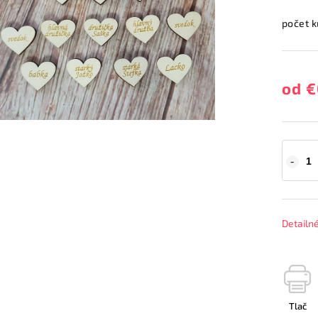
počet 
od
€
Detailn
Tlač