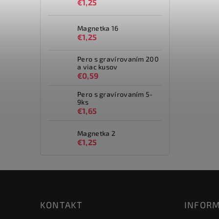
€1,25
Magnetka 16
€1,25
Pero s gravírovaním 200
a viac kusov
€0,59
Pero s gravírovaním 5-
9ks
€1,65
Magnetka 2
€1,25
KONTAKT
INFORM