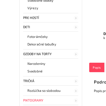
Svadobné obálky
Výrezy
PRE HOSTÍ
DETI
D
Fotorámčeky
k
Dekoračné tabuľky
OZDOBY NA TORTY
Narodeniny
Popis
Svadobné
TRIČKÁ
Podro
Rozlúčka so slobodou
Popis p
PIKTOGRAMY