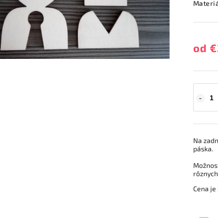
Materi
od
€
Na zadn
páska.
Možnosť
rôznych
Cena je 