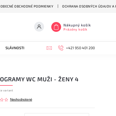
EOBECNÉ OBCHODNÉ PODMIENKY
OCHRANA OSOBNÝCH ÚDAJOV A P
Nákupný košík
Prázdny košík
SLÁVNOSTI
HODINY
KONTAKT
+421 950 401 200
VŠEOBECNÉ OB
TOGRAMY WC MUŽI - ŽENY 4
te variant
Neohodnotené