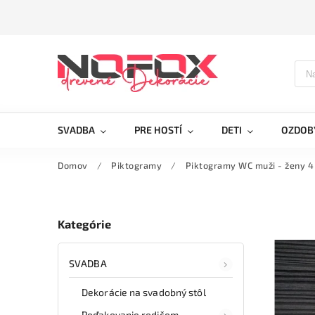
SVADBA
PRE HOSTÍ
DETI
OZDOB
Domov
/
Piktogramy
/
Piktogramy WC muži - ženy 4
Kategórie
SVADBA
Dekorácie na svadobný stôl
Poďakovanie rodičom