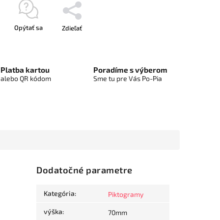
Opýtať sa
Zdieľať
Platba kartou
Poradíme s výberom
alebo QR kódom
Sme tu pre Vás Po-Pia
Dodatočné parametre
Kategória
:
Piktogramy
výška
:
70mm