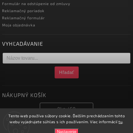
Formulár na odstúpenie od zmluvy
Reklamačný poriadok
Reklamačný formulár
Moja objednávka
VYHĽADÁVANIE
Hľadať
NÁKUPNÝ KOŠÍK
0
ks /
€0
Tento web používa súbory cookie. Ďalším prechádzaním tohto
webu vyjadrujete súhlas s ich používaním. Viac informácií
tu
.
Copyright 2026
obchod.nofox.sk
. Všetky práva vyhradené.
Nastavenie