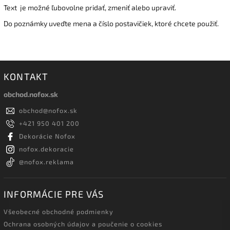
Text je možné ľubovolne pridať, zmeniť alebo upraviť.
Do poznámky uveďte mena a číslo postavičiek, ktoré chcete použiť.
KONTAKT
obchod.nofox.sk
obchod
@
nofox.sk
+421 950 401 200
Dekorácie Nofox
nofox.dekoracie
@nofox.reklama
INFORMÁCIE PRE VÁS
Všeobecné obchodné podmienky
Ochrana osobných údajov a poučenie o cookies