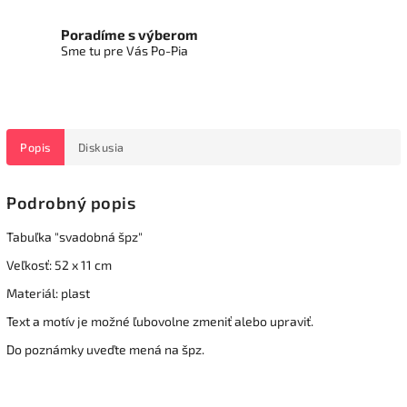
Poradíme s výberom
Sme tu pre Vás Po-Pia
Popis
Diskusia
Podrobný popis
Tabuľka "svadobná špz"
Veľkosť: 52 x 11 cm
Materiál: plast
Text a motív je možné ľubovolne zmeniť alebo upraviť.
Do poznámky uveďte mená na špz.