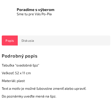
Poradíme s výberom
Sme tu pre Vás Po-Pia
Popis
Diskusia
Podrobný popis
Tabuľka "svadobná špz"
Veľkosť: 52 x 11 cm
Materiál: plast
Text a motív je možné ľubovolne zmeniť alebo upraviť.
Do poznámky uveďte mená na špz.