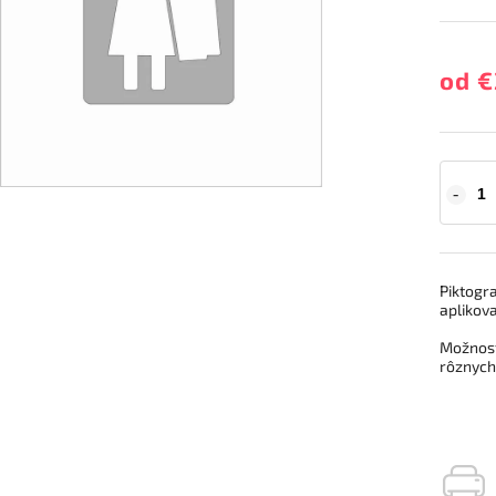
od
€
Piktogr
aplikov
Možnosť
rôznych