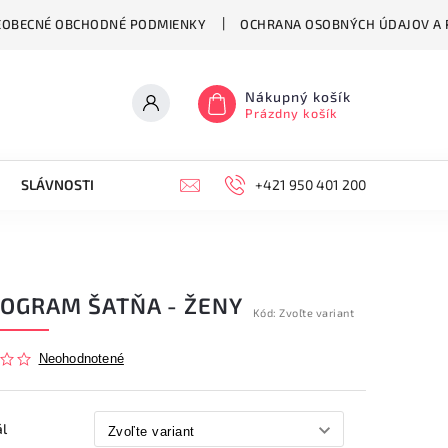
EOBECNÉ OBCHODNÉ PODMIENKY
OCHRANA OSOBNÝCH ÚDAJOV A P
Nákupný košík
Prázdny košík
SLÁVNOSTI
HODINY
KONTAKT
+421 950 401 200
VŠEOBECNÉ OB
TOGRAM ŠATŇA - ŽENY
Kód:
Zvoľte variant
Neohodnotené
ál