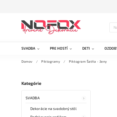
SVADBA
PRE HOSTÍ
DETI
OZDOB
Domov
/
Piktogramy
/
Piktogram Šatňa - ženy
Kategórie
SVADBA
Dekorácie na svadobný stôl
Poďakovanie rodičom