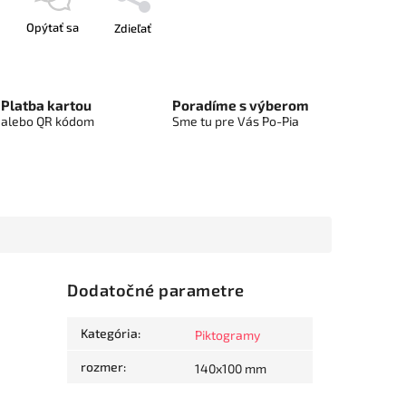
Opýtať sa
Zdieľať
Platba kartou
Poradíme s výberom
alebo QR kódom
Sme tu pre Vás Po-Pia
Dodatočné parametre
Kategória
:
Piktogramy
rozmer
:
140x100 mm