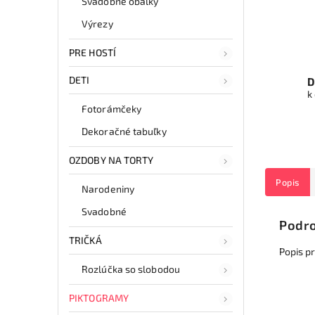
Svadobné obálky
Výrezy
PRE HOSTÍ
DETI
D
k
Fotorámčeky
Dekoračné tabuľky
OZDOBY NA TORTY
Popis
Narodeniny
Svadobné
Podro
TRIČKÁ
Popis p
Rozlúčka so slobodou
PIKTOGRAMY