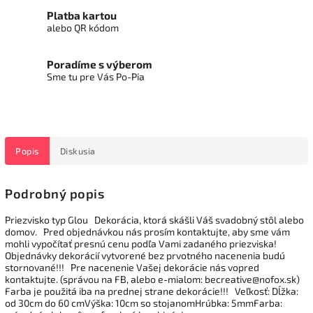
Platba kartou
alebo QR kódom
Poradíme s výberom
Sme tu pre Vás Po-Pia
Popis
Diskusia
Podrobný popis
Priezvisko typ Glou Dekorácia, ktorá skášli Váš svadobný stôl alebo
domov. Pred objednávkou nás prosím kontaktujte, aby sme vám
mohli vypočítať presnú cenu podľa Vami zadaného priezviska!
Objednávky dekorácií vytvorené bez prvotného nacenenia budú
stornované!!! Pre nacenenie Vašej dekorácie nás vopred
kontaktujte. (správou na FB, alebo e-mialom: becreative@nofox.sk)
Farba je použitá iba na prednej strane dekorácie!!! Veľkosť: Dĺžka:
od 30cm do 60 cmVýška: 10cm so stojanomHrúbka: 5mmFarba: