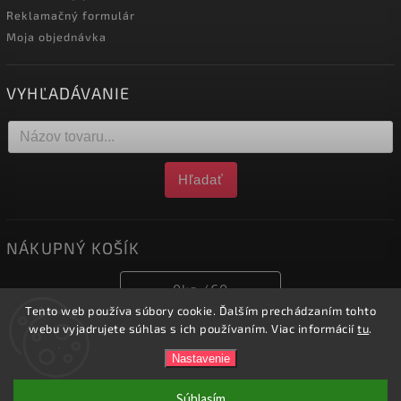
Reklamačný formulár
Moja objednávka
VYHĽADÁVANIE
Hľadať
NÁKUPNÝ KOŠÍK
0
ks /
€0
Tento web používa súbory cookie. Ďalším prechádzaním tohto
webu vyjadrujete súhlas s ich používaním. Viac informácií
tu
.
Copyright 2026
obchod.nofox.sk
. Všetky práva vyhradené.
Nastavenie
Vytvořil
Shoptet
| Design
Shoptak.cz.
Súhlasím