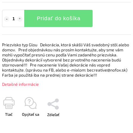
Pridať do košíka
Priezvisko typ Glou Dekorácia, ktorá skášli Váš svadobný stôl alebo
domov. Pred objednávkou nás prosím kontaktujte, aby sme vám
mohli vypočítať presnú cenu podľa Vami zadaného priezviska.
Objednávky dekorácií vytvorené bez prvotného nacenenia budú
stornované!!! Pre nacenenie Vašej dekorácie nás vopred
kontaktujte. (správou na FB, alebo e-mialom: becreative@nofox.sk)
Farba je použitá iba na prednej strane dekorácie!!!
Detailné informácie
Tlač
Opýtať sa
Zdieľať