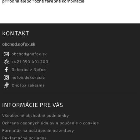
prírodná alebo rôzne farebné kombinácie
KONTAKT
obchod.nofox.sk
obchod
@
nofox.sk
+421 950 401 200
Dekorácie Nofox
nofox.dekoracie
@nofox.reklama
INFORMÁCIE PRE VÁS
Všeobecné obchodné podmienky
Ochrana osobných údajov a poučenie o cookies
Formulár na odstúpenie od zmluvy
Reklamačný poriadok