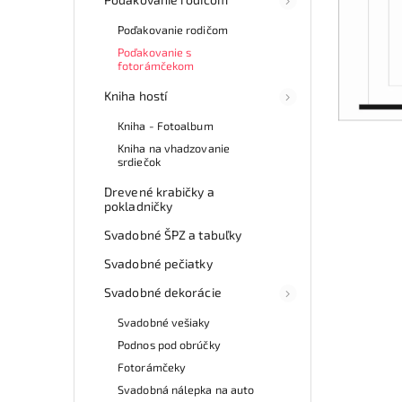
Poďakovanie rodičom
Poďakovanie s
fotorámčekom
Kniha hostí
Kniha - Fotoalbum
Kniha na vhadzovanie
srdiečok
Drevené krabičky a
pokladničky
Svadobné ŠPZ a tabuľky
Svadobné pečiatky
Svadobné dekorácie
Svadobné vešiaky
Podnos pod obrúčky
Fotorámčeky
Svadobná nálepka na auto