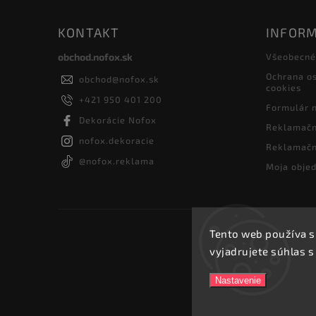
KONTAKT
INFORM
obchod.nofox.sk
Všeobecné
Ochrana os
obchod
@
nofox.sk
cookies
+421 950 401 200
Formulár 
Dekorácie Nofox
Reklamačn
nofox.dekoracie
Reklamačn
@nofox.reklama
Moja obje
Tento web používa s
vyjadrujete súhlas s
Nastavenie