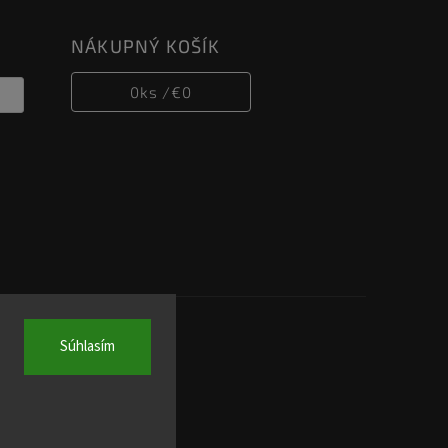
NÁKUPNÝ KOŠÍK
0
ks /
€0
Súhlasím