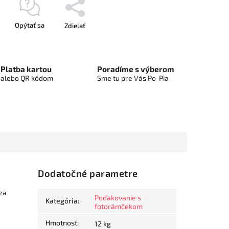
Opýtať sa
Zdieľať
Platba kartou
Poradíme s výberom
alebo QR kódom
Sme tu pre Vás Po-Pia
Dodatočné parametre
za
Poďakovanie s
Kategória
:
fotorámčekom
Hmotnosť
:
12 kg