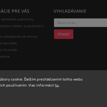
ÁCIE PRE VÁS
VYHĽADÁVANIE
 obchodné podmienky
obných údajov a poučenie o
Hľadať
na odstúpenie od zmluvy
ý poriadok
ý formulár
dnávka
úbory cookie. Ďalším prechádzaním tohto webu
Copyright 2026
obchod.nofox.sk
. Všetky práva vyhradené.
 ich používaním. Viac informácií
tu
.
Vytvořil
Shoptet
| Design
Shoptak.cz.