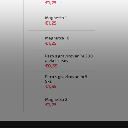
€1,25
Magnetka 1
€1,25
Magnetka 16
€1,25
Pero s gravírovaním 200
a viac kusov
€0,59
Pero s gravírovaním 5-
9ks
€1,65
Magnetka 2
€1,25