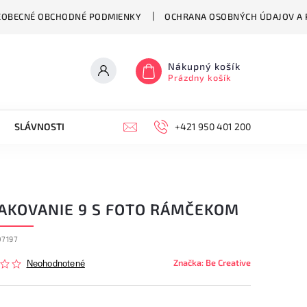
EOBECNÉ OBCHODNÉ PODMIENKY
OCHRANA OSOBNÝCH ÚDAJOV A P
Nákupný košík
Prázdny košík
SLÁVNOSTI
HODINY
KONTAKT
+421 950 401 200
VŠEOBECNÉ OB
AKOVANIE 9 S FOTO RÁMČEKOM
07197
Značka:
Be Creative
Neohodnotené