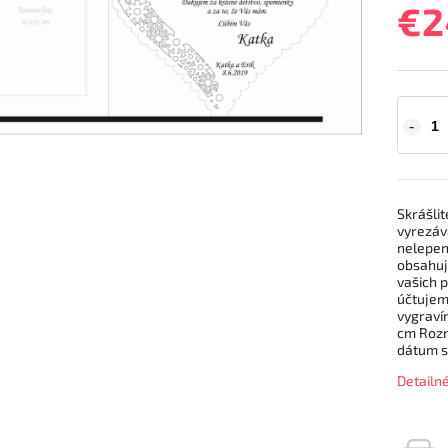
€2
Skrášli
vyrezáv
nelepen
obsahuj
vašich 
účtujem
vygraví
cm Rozm
dátum 
Detailn