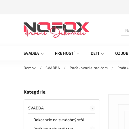
SVADBA
PRE HOSTÍ
DETI
OZDOB
Domov
/
SVADBA
/
Poďakovanie rodičom
/
Poďak
Kategórie
SVADBA
Dekorácie na svadobný stôl
Poďakovanie rodičom