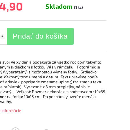
4,90
Skladom
(1 ks)
Pridať do košíka
te svoj Veľký deň a poďakujte za všetko rodičom takýmto
aným srdiečkom s fotkou Vás v rámčeku. Fotorámik je
ý (vyberateľný) s možnosťou výmeny fotky. Srdiečko
e: ďakovný text + mená a dátum Text upravíme podľa
požiadaviek, poprípade zmeníme úplne ;) (za zmenu textu
e príplatok) Vyrezané z 3 mm preglejky, nápis je
rovaný. Veľkosť: Rozmer dekorácie s podstavcom : 19x35
er na fotku: 10x15 cm Do poznámky uveďte mená a
svadby.
é informácie