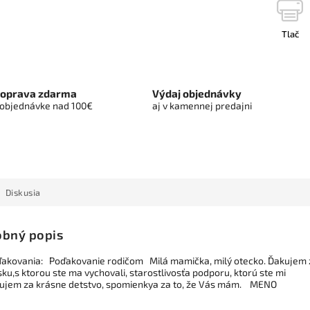
Tlač
oprava zdarma
Výdaj objednávky
 objednávke nad 100€
aj v kamennej predajni
Diskusia
bný popis
ďakovania: Poďakovanie rodičom Milá mamička, milý otecko. Ďakujem 
ku,s ktorou ste ma vychovali, starostlivosťa podporu, ktorú ste mi
kujem za krásne detstvo, spomienkya za to, že Vás mám. MENO