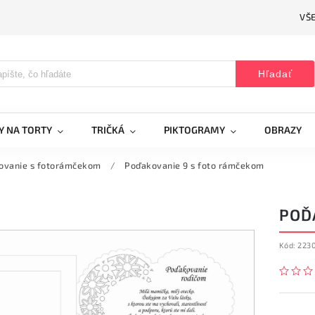
VŠ
Hľadať
Y NA TORTY
TRIČKÁ
PIKTOGRAMY
OBRAZY
ovanie s fotorámčekom
/
Poďakovanie 9 s foto rámčekom
POĎ
Kód:
223