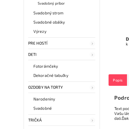
Svadobný príbor
Svadobný strom
Svadobné obálky
Výrezy
D
PRE HOSTÍ
k
DETI
Fotorámčeky
Dekoračné tabuľky
Popis
OZDOBY NA TORTY
Podro
Narodeniny
Svadobné
Text po
Vašu lás
dali.Ďa
TRIČKÁ